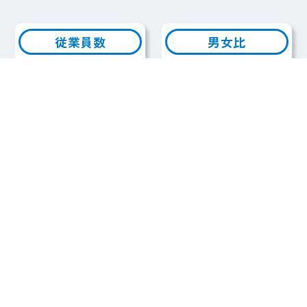
従業員数
男女比
20
女性
男性
名
40
60
%
%
雇用形態比
年齢分布
11
社員
アルバ
18
イト
:
名
名
5
2
4
名
名