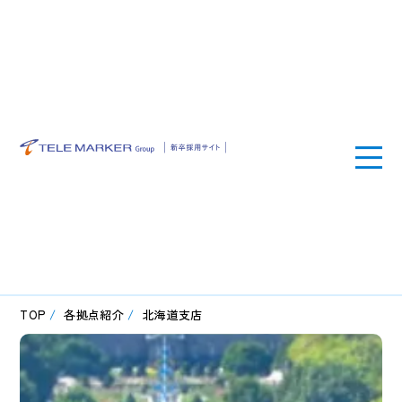
テ
レ・
マ
ー
カ
ー
グ
ル
ー
プ
株
式
会
社
|
新
卒
TOP
/
各拠点紹介
/
北海道支店
採
用
サ
イ
ト
営
業
職